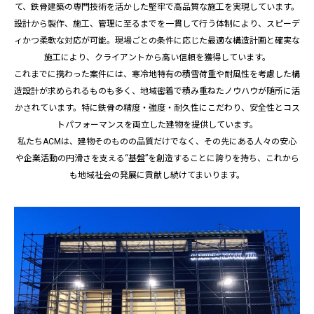
て、鉄骨建築の専門技術を活かした堅牢で高品質な施工を実現しています。
設計から製作、施工、管理に至るまでを一貫して行う体制により、スピーデ
ィかつ柔軟な対応が可能。現場ごとの条件に応じた最適な構造計画と確実な
施工により、クライアントから高い信頼を獲得しています。
これまでに携わった案件には、寒冷地特有の積雪荷重や耐風性を考慮した構
造設計が求められるものも多く、地域密着で積み重ねたノウハウが随所に活
かされています。特に鉄骨の精度・強度・耐久性にこだわり、安全性とコス
トパフォーマンスを両立した建物を提供しています。
私たちACMは、建物そのものの品質だけでなく、その先にある人々の安心
や企業活動の円滑さを支える“基盤”を創造することに誇りを持ち、これから
も地域社会の発展に貢献し続けてまいります。